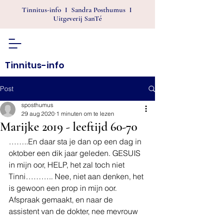
Tinnitus-info I Sandra Posthumus I
Uitgeverij SanTé
Tinnitus-info
Post
sposthumus
29 aug 2020
1 minuten om te lezen
Marijke 2019 - leeftijd 60-70
……..En daar sta je dan op een dag in 
oktober een dik jaar geleden. GESUIS 
in mijn oor, HELP, het zal toch niet 
Tinni……….. Nee, niet aan denken, het 
is gewoon een prop in mijn oor.
Afspraak gemaakt, en naar de 
assistent van de dokter, nee mevrouw 